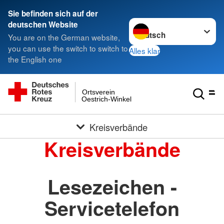
Sie befinden sich auf der
Sprache wechseln zu
deutschen Website
You are on the German website,
you can use the switch to switch to
Alles klar
the English one
Ortsverein
Oestrich-Winkel
Kreisverbände
Kreisverbände
Lesezeichen -
Servicetelefon