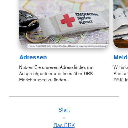
Adressen
Meld
Nutzen Sie unseren Adressfinder, um
Wir inf
Ansprechpartner und Infos über DRK-
Pressei
Einrichtungen zu finden.
DRK. In
Start
Das DRK