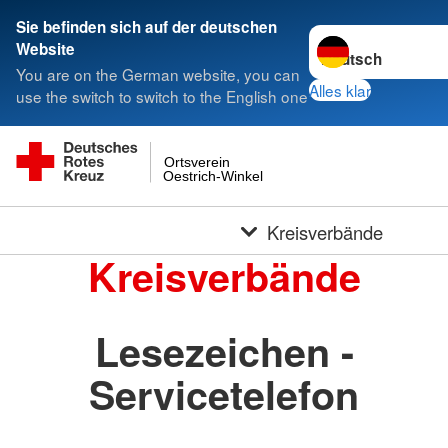
Sie befinden sich auf der deutschen
Sprache wechseln 
Website
You are on the German website, you can
Alles klar
use the switch to switch to the English one
Ortsverein
Oestrich-Winkel
Kreisverbände
Kreisverbände
Lesezeichen -
Servicetelefon