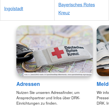
Bayerisches Rotes
Ingolstadt
Kreuz
Adressen
Meld
Nutzen Sie unseren Adressfinder, um
Wir inf
Ansprechpartner und Infos über DRK-
Pressei
Einrichtungen zu finden.
DRK. In