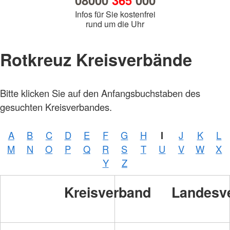
08000
365
000
Infos für Sie kostenfrei
rund um die Uhr
Rotkreuz Kreisverbände
Bitte klicken Sie auf den Anfangsbuchstaben des
gesuchten Kreisverbandes.
A
B
C
D
E
F
G
H
I
J
K
L
M
N
O
P
Q
R
S
T
U
V
W
X
Y
Z
Kreisverband
Landesv