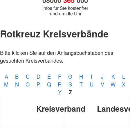
08000
365
000
Infos für Sie kostenfrei
rund um die Uhr
Rotkreuz Kreisverbände
Bitte klicken Sie auf den Anfangsbuchstaben des
gesuchten Kreisverbandes.
A
B
C
D
E
F
G
H
I
J
K
L
M
N
O
P
Q
R
S
T
U
V
W
X
Y
Z
Kreisverband
Landesv