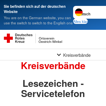
Sie befinden sich auf der deutschen
Sprache wechseln 
Website
You are on the German website, you can
Alles klar
use the switch to switch to the English one
Ortsverein
Oestrich-Winkel
Kreisverbände
Kreisverbände
Lesezeichen -
Servicetelefon