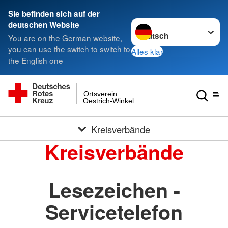
Sie befinden sich auf der
Sprache wechseln zu
deutschen Website
You are on the German website,
you can use the switch to switch to
Alles klar
the English one
Ortsverein
Oestrich-Winkel
Kreisverbände
Kreisverbände
Lesezeichen -
Servicetelefon