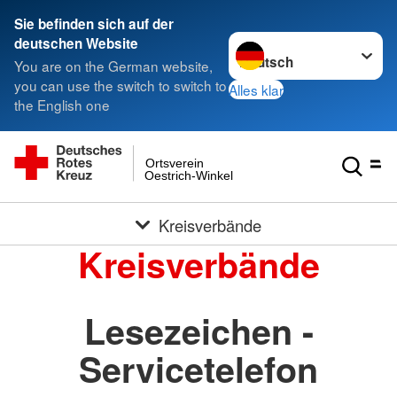
Sie befinden sich auf der
Sprache wechseln zu
deutschen Website
You are on the German website,
you can use the switch to switch to
Alles klar
the English one
Ortsverein
Oestrich-Winkel
Kreisverbände
Kreisverbände
Lesezeichen -
Servicetelefon