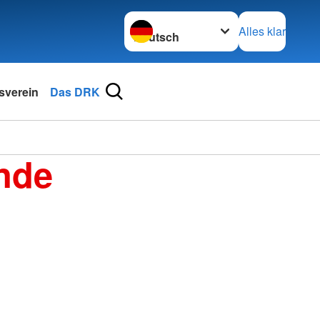
Sprache wechseln zu
Alles klar
sverein
Das DRK
nde