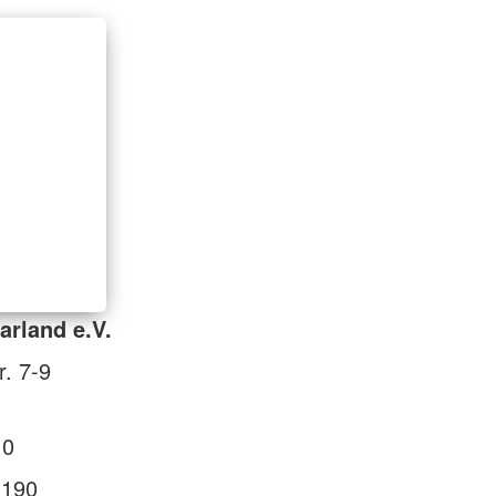
rland e.V.
r. 7-9
 0
 190