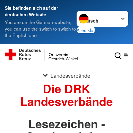
Sie befinden sich auf der
Sprache wechseln zu
deutschen Website
You are on the German website,
you can use the switch to switch to
Alles klar
the English one
Ortsverein
Oestrich-Winkel
Landesverbände
Die DRK
Landesverbände
Lesezeichen -