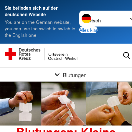
Sie befinden sich auf der
Sprache wechseln zu
deutschen Website
You are on the German website,
you can use the switch to switch to
Alles klar
the English one
Ortsverein
Oestrich-Winkel
Blutungen
Blutungen: Kleine