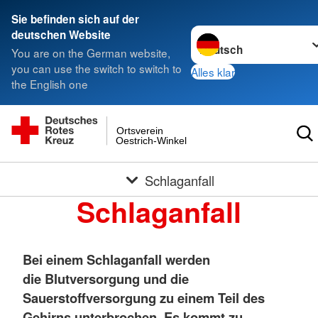
Sie befinden sich auf der
Sprache wechseln zu
deutschen Website
You are on the German website,
you can use the switch to switch to
Alles klar
the English one
Ortsverein
Oestrich-Winkel
Schlaganfall
Schlaganfall
Bei einem Schlaganfall werden
die Blutversorgung und die
Sauerstoffversorgung zu einem Teil des
Gehirns unterbrochen. Es kommt zu