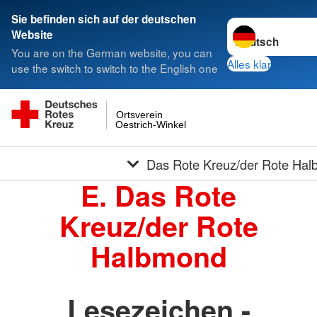
Sie befinden sich auf der deutschen
Sprache wechseln
Website
You are on the German website, you can
Alles klar
use the switch to switch to the English one
Ortsverein
Oestrich-Winkel
Das Rote Kreuz/der Rote Ha
E. Das Rote
Kreuz/der Rote
Halbmond
Lesezeichen -