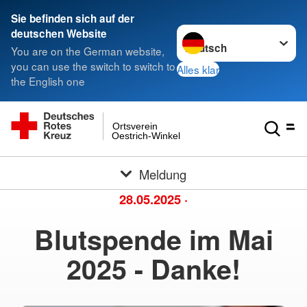
Sie befinden sich auf der
Sprache wechseln zu
deutschen Website
You are on the German website,
you can use the switch to switch to
Alles klar
the English one
Ortsverein
Oestrich-Winkel
Meldung
28.05.2025
·
Blutspende im Mai
2025 - Danke!