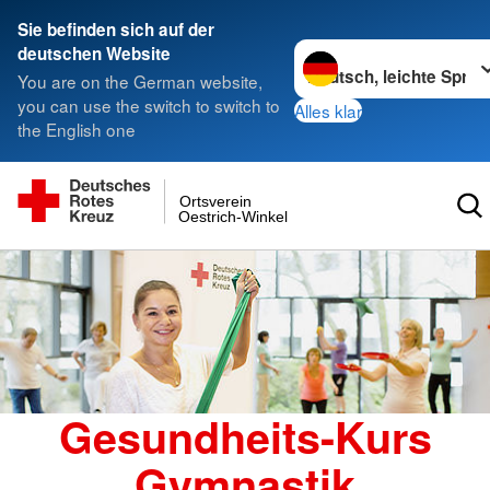
Sie befinden sich auf der
Sprache wechseln zu
deutschen Website
You are on the German website,
you can use the switch to switch to
Alles klar
the English one
Ortsverein
Oestrich-Winkel
Gesundheits-Kurs
Gymnastik