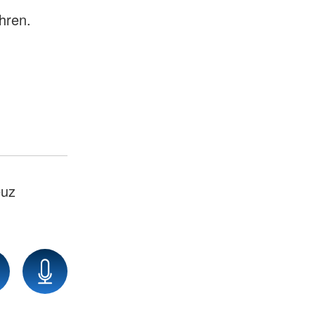
hren.
euz