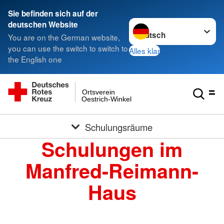
Sie befinden sich auf der
Sprache wechseln zu
deutschen Website
You are on the German website,
you can use the switch to switch to
Alles klar
the English one
Ortsverein
Oestrich-Winkel
Schulungsräume
Schulungen im
Manfred-Reimann-
Haus